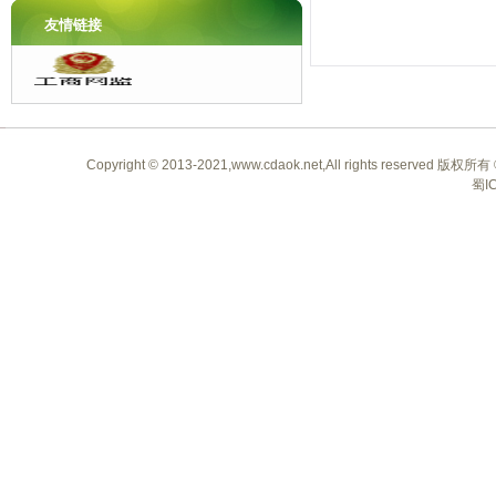
友情链接
Copyright © 2013-2021,www.cdaok.net,All rights 
蜀I