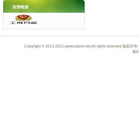
友情链接
Copyright © 2013-2021,www.cdaok.net,All rights 
蜀I